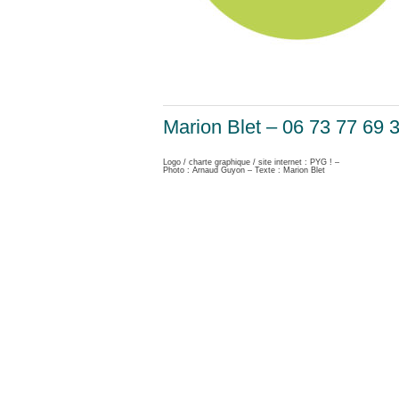
Marion Blet – 06 73 77 69 
Logo / charte graphique / site internet : PYG ! –
Photo : Arnaud Guyon – Texte : Marion Blet