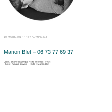
10 MARS 2017
•
• BY
ADMIN1413
Marion Blet – 06 73 77 69 37
Logo / charte graphique / site internet : PYG ! –
Photo : Arnaud Guyon – Texte : Marion Blet