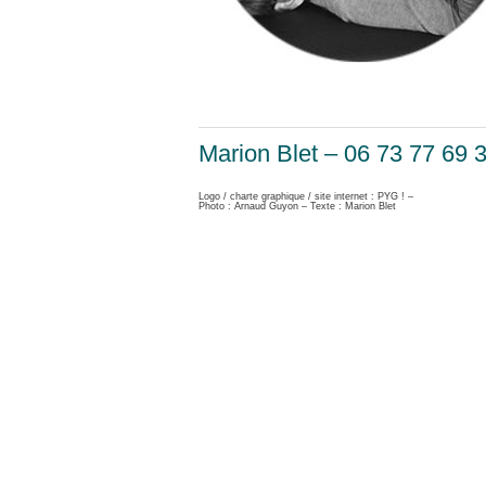
Marion Blet – 06 73 77 69 
Logo / charte graphique / site internet : PYG ! –
Photo : Arnaud Guyon – Texte : Marion Blet