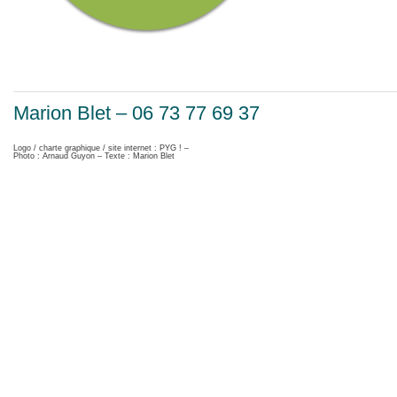
Marion Blet – 06 73 77 69 37
Logo / charte graphique / site internet : PYG ! –
Photo : Arnaud Guyon – Texte : Marion Blet